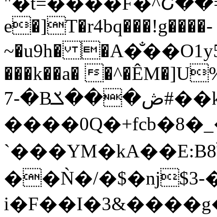
"�t=����F�^Շ�
e�
]T�r4bq���!g����-
~�u9h� �А�̐��O1y5;
���k��a� �^�ÊM�]U%��
�-7Bڞ���ݎ#��k�
����0Q�+fcb�8�_
��Ǹ�/�$�ǌ$3-
i�F��I�3&����g