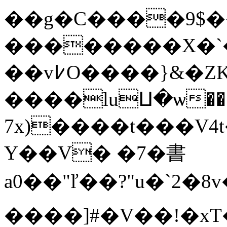
��g�C����9$�
��������X�`�
��v߇O����}&�ZK�p�(|ʓ��C���
����luⵡ�ѡ��@
7x)����t���V4
Y��V� �7�書
a0��"ľ��?"u�`2�
����]#�V��!�xT�