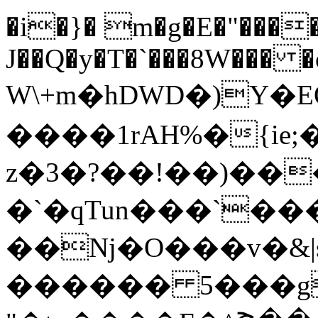
�i�}� m�g�E�"���
J��Q�y�T�`���8W��� �o
W\+m�hDWD�)Y�E
����1rAH%�{ie
z�3�?��!��)���޾�
�`�qTun���`��
��Nj�O���v�&|
������ 5���g