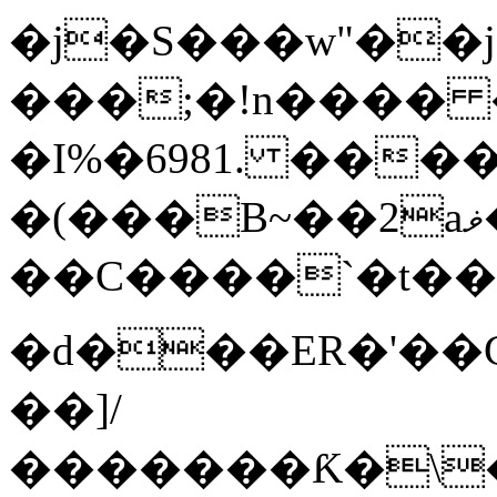
�j�S���w"�
���;�!n���� 
�I%�6981. ��
�(���B~��2aޥ�-
��C����`�t��
�d���ER�'��G
��]/
�������Ƙ�\�