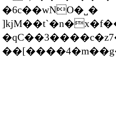
�6c��wNO�˽�
]kjM��t`�n�x�f
�qC��3����c�
��[����4�m��