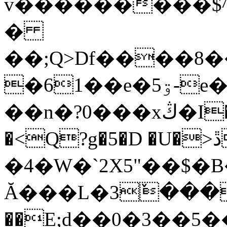
v���������$^>z����
�
��;Q>Df����8
�61��e�ۊ5-e��k�(���I������)�G�ŀϡ����o�J�L#dC*`�1��(���e�4<�e
��n�?0���xڭ�I�[���~&z~���x���C�^���
�<Q?g�5�D �U�>ڐ��e�d�� a.�
�4�W�`2X5"��$�
Ă���L�3ٚ���
��E;d��0�3��5