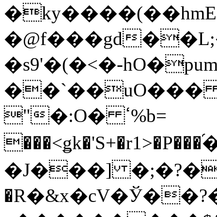
�ky����(��hmE
�@f���gd��L;
�s9'�(�<�-hO�pu
��`��uO��� tط��5v�Y
"�:O� ߵ%b=
���<ǥk�'S+�r1>�P���
�J���] �;�?�
�R�&x�cV�Ў��?