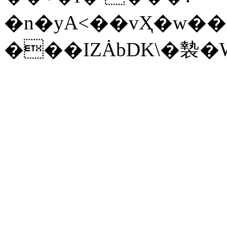
�n�yA<��vҲ�w��
���IZȦbDK\�褺�W