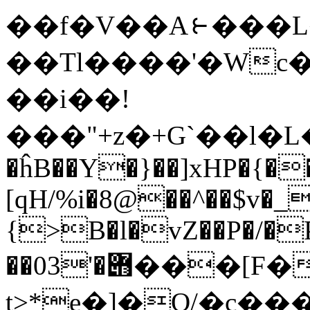
��f�V��A⥼���
��Tl����'�Wc��
��i��!
���"+z�+G`��l�L��`�>
�ĥB��Y�}��]xHP�{�
[qH/%i�8@��^��$v�_
{>B�l�vZ��P�/�
��03'�݋���[F����m���>���6a�Ui5*�w��d�����:̯�x
t>*e�]�Q/�c���