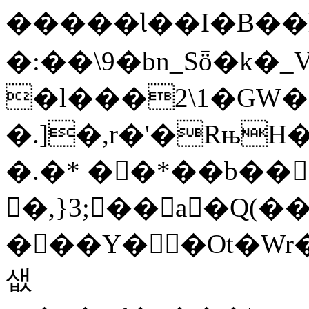
�����Ɩ��I�B��l3�8��
�:��\9�bn_Sȫ�k
�l���2\1�GW
�.]�,r�'�RњH
�.�* ��*��b���
�,}3;��a�Q(�
���Y��Ot�Wr�^�1w�mZ
샚