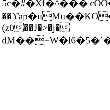
5c�#�Xf�^���|c
��ϒap�uMu��KO�Oآ�7�e�h|q#�4B���P�,���=�h
(z0��J�>�j�
ԁM��+W�l6�5�`