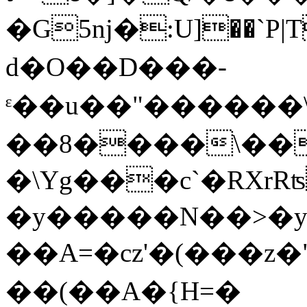
�G5nj�:U]��`P|T���,�SC
d�O��D���-
ᵋ��u��"������\�@0��dpߕ���l���S��R�h^ʣ��(�x�PN
��8����\��
�\Yg���c`�RXrR
�y�����N��>�y
��A=�cz'�(���z�"
��(��A�{H=�