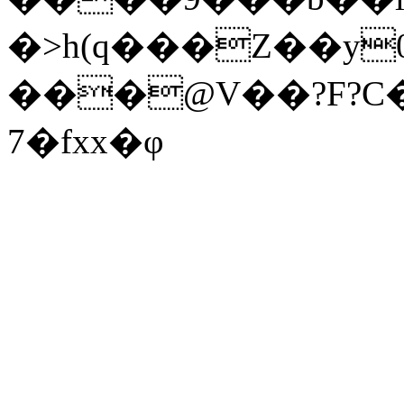
�>h(q���Z��y
���@V��?F?C
7�fxx�φ