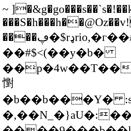
~ ]�&g�go���s��`s�!��
���S�h���h��@Oz��v
����ڥ�$rډrio,�г��
��#$<(��y�b�
��p�4w��T��^:���Y
㦠
�b��b���Y� :
�,��N_�}aU�:��
����9���b��