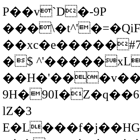
P��v`D�-9P
���\�t^'�=�Qi
��xc�e�����#7
�$ ^'�����xL
��H�'���v��`W
9H�90I�Z�q��6
lZ�3
E�L���f�j��HG�