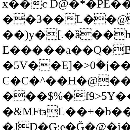
x��c D@�*�PE��
��3��L��@n
��)y�[.�ȁ��
E�����a��Q�
�5V��E]�>0ؔ�j�
C�C�^��H�@��|
���$%�f9>5Y�
�&MFt϶L��+�b�
�JD�G;e�Ğ�@�i