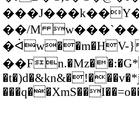
���J���k��Y��
��/M w���`��
�ᐋw��m�HV-} 
��Fn.�Mz��:�G
�t�)d�&kn&�!���v�*j
���q��XmS��I��=o