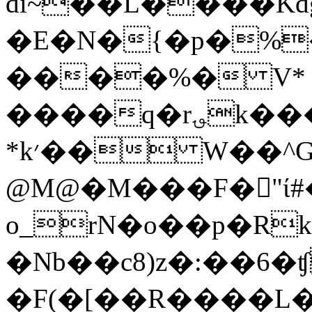
di~��L����Kd
�E�N�{�p�%
����%� V* �
����q�r؈k���8
*k׳�� W��^G��������֞�������7�g53'K�f`��^�
@M@�M���F�"ί#�
ο_rN�o��p�Rk
�Nb��c8)z�:��6�ʧ
�F(�[��R����L�