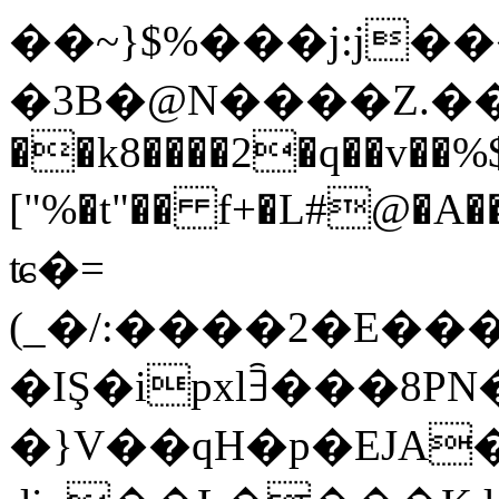
��~}$%���j:j��
�3B�@N����Z.��
��k8����2�q��v��
["%�t"�� f+�L#@�A
ʨ�=
(_�/:����2�E���
�IŞ�ipxlꎅ���8P
�}V��qH�p�EJA