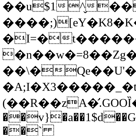
��u$1^̬�
����;)[eY�K8�K
�I=�t�����
�n��w�=8��Zg
��\�Qe��U'
�A;I�X3�����_�
(��R��zA�̛.GOOȈ�*����Yߠ�9z
��v}�a��1$d�
��`