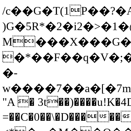
/c��G�T(1P��?
)G�5R*�2�i2�>�
M���X���G���Wf��Ԟ�B
�*��F��q�V�
�-
w����7��a�[�7m=
"A � 3t��)����u!K�4
=��C�0��\�D�����ޥ,`�P��a�%