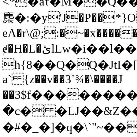
<*�aτ�M��Q�
䴢�:�y'J�P��*}Oy
eA�r\@;:�~�x����
ɇ�H�L�ئlLw�i��ӏ��RC*$�ۺ
h{8��Q�Q�JtI�[
a` {z��v��3`¾�\����J
��З$f�������
�c� �Ǉ��&Z��
�#�_�]�q�\`"~�