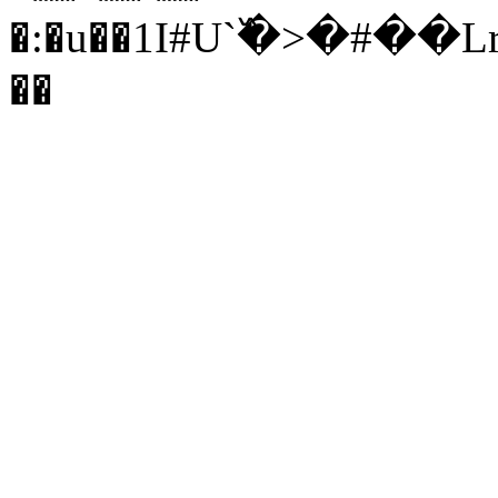
�:�u��1I#U`߰�>�#�
��