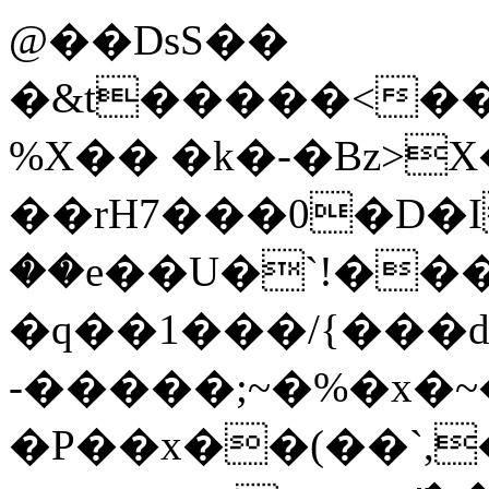
@��DsS��
�&t�����<��
%X�� �k�-�Bz>X
��rH7���0�D�I
��e��U�`!��
-�����;~�%�x�~
�P��x��(��`,�