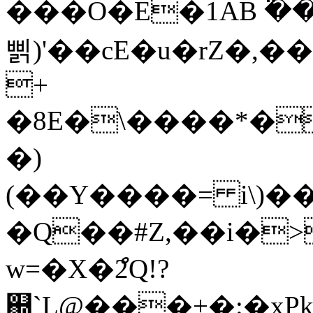
���O�
E�1AB ߳
삙)'��cE�u�rZ�
+
�8E�\����*�
�)
(��Y����= i\)�
�Q��#Z,��i�>
w=�X�ް2Q!?
஍`L@���+�:�xPk