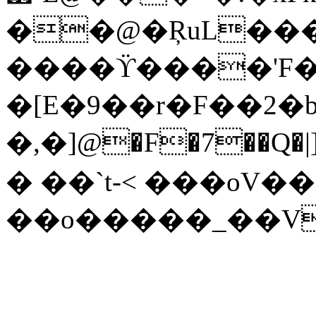
��@�ŖuL������
����ϔ����'F�
�[E�9��r�F��2�b
�,�]@�F�7��Q
� ��`t-< ���oV��
��o�����_��V