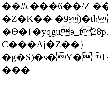
��#c���6��/Z ��
�Z�K�� �9)�th
�Ѳ�{�yqguэ_f28
C���Aj�Z��}
�g�S)�s�Y� T
���