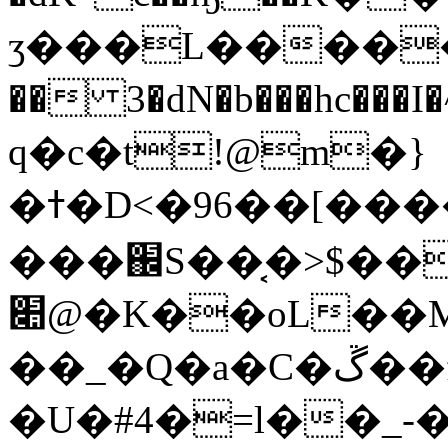
ӡ���L�������
�� 3�dN�b���hc�
q�c�t!@m�}
�ߙ�D<�96��[������o��؁~f�N��ka���Oj���tc�kͅ�El؜�_�IC�ru�¼1���}+�>��w���)�!U3$j����,�o�b
���֌S��͔�>$��
׊@�K��oL��M��ś�ve��Q��l��z�)�.d-
�
�_�Q�a�C�ڱ��
�U�#4�=l��_-