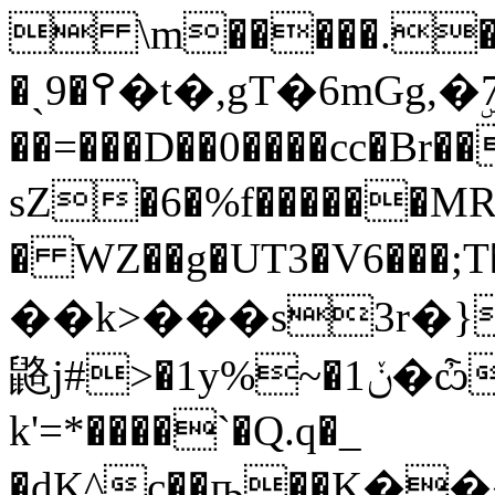
 \m�����.�}
�ˏ9�߉�t�,gT�6mGg,�ۣ798v��E��f�S�,����"�-
��=���D��0����cc�Br�
sZ�6�%f������MR
� WZ��g�UT3�V6���;
��k>���s3r�}
䶅j#>�1у%~�1ݩ�ѽu t���&D����{�/Z��2v���B��\JB�Y0���-;�'�d�
k'=*����`�Q.q�_
�dK^c��ҧ��K�