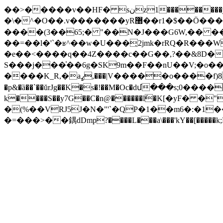
��>�����v��HF� sنz1��������j������8.�;U@;��I�r[K�BPݬ��s�K����}
�\�^�O��.v�������yR޸��r1�$��Ӧ����$�%y�`sG=�v�>�\���2b�g��J�o(���왥��ۧC"�Y!����J*Me��/
����(3��65;� "��N�J���G6W,�� ����n\�j����8+�Y v��
��=��l�'`�ʁ^��w�U���̦2jmk�rRQ�R��
�e��<����q��4Z����c��G��,?��&8D�
S���j���̍��6g�SK9m��F��nU��V;�o
����K_R,�aߨ,���|V�����o����f)8 ��亇ܭ�'����f?+;�{�R{�h��Nzs�$���bPu����d� �,E��i8hh/#x�6A�d'���"��D�yY������ :���
�p&�ȁ��`��ŭrJg��K�s�!��M�Oc�dմ���s;0����5�߆���x�����[e/�F^�+j��]���P�x���
k����S��y7G��C�n@������lَ�K[�yF� 
�(%��VRJ5J�N�"'`�QP�1��m6�:�1�
�=���>��鍝dDmp?����L���a\���'kY��[�����k;DqN