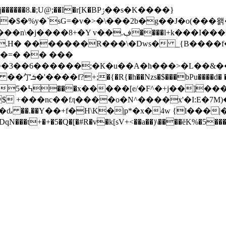
.ڣ����l+k���I����;.{|0y�do�G
�W.H� �������R���\�Dws� _{B����
�=� �� ���
���3��6������;�К�u��A�h���>�L��&��
>R�<�uyꊽ8
�"$ +���nc��fӆ����o�N^����x'�I:E�7M
�ԃ ��.��Y��+f�H\K�|p*�x�4w {l���
���t+�+�5�Q�[�#R�v�k[sV+<��a��)\����ȅK%�5���X