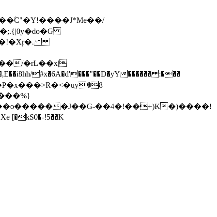
f�!�Xŗ�.
�/�rL��x|
)���%}
|��o������J��G˗��4�!��+)K�)����!
e [�kS0�-!5��K