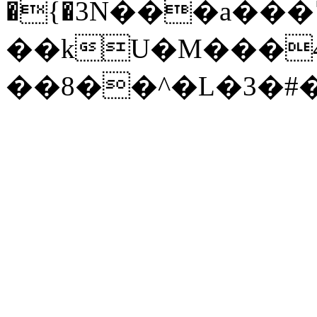
�{�3N���a���ߣQ\�n�oߵZ�Z�Zv�Ɯ��Eie^�
��kU�M���4