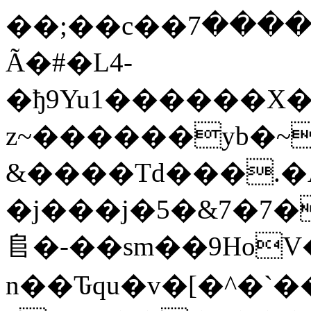
��;��c��ڏ%�������7��?
Ã�#�L4-
�ђ9Yu1������X�
z~������yb�~
&����Td���.�Ą
�j���j�5�&7�7�
⻕�-��sm��9HoV
n��Ԏqu�v�[�^�`