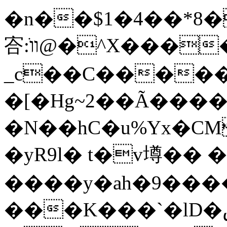
�n��$1�4��*8�mX��
㝓:װֺ@�^X�����k���wo��-
_c��C�����
�[�Hg~2��Ã����
�N��hC�u%Yx�CM
�yR9l� t�v壿�� �
����y�ah�9����ä�^�
���K���`�lD�صԷT��/,�s:�"1�.�)��Wח�xyi���0��!