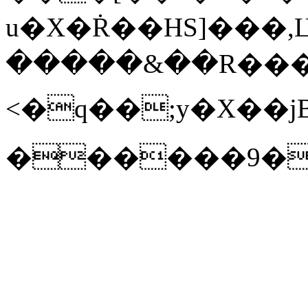
u�X�Ṙ��HS]���,
�����&��R����i
<�q��;y�X��jB0�#�C؄R��]��