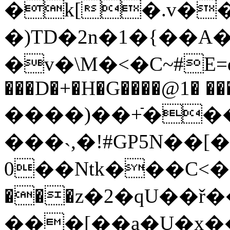
�k[�.v��bݼ�~��b���d������ھ�dj=ٟ]̥
�)TD�2n�1�{��A�Ⱦ
�v�\M�<�C~#E=d��
���D�+�H�G����@1� ��
����)��+ֿ���
���˴,�!#GP5N��
0��Ntk���C<�򡁬
���z�2�qU��ř�
���[��a�U�x��