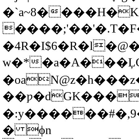
�`a~8����H�K��Ϣ
����;'��'�.T�
�4R�I$6�R�l�@
w�*�a�A���Ļ
�oaN@z�h���
��ƿ�dGK���
�:y������#�,9�V��Ɩi2
� ϕn