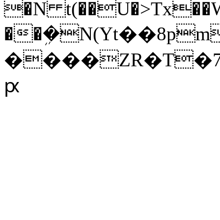
�N t(��U�>Tx��W
��ܹ�N(Yt��8pm
����ZR�T�7�w�
ԗ