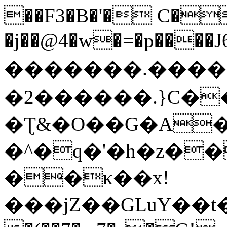
��F3�B�'� C�
�j��@4�w�=�p����J
�������.����
�2������.}C�
�Ʈ&�O��G�A�
�^�q�'�h�z�
��κ��x!
���jZ��GLuY��t�d