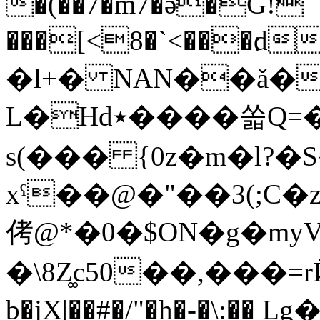
�(��7�m7�ə�G!
���[<8�`<���׃dt�џA�(M��,��p�����X����%JZjh3�&)���)��~��<���l�b���p�����V�������S;��~�`[���_g�ÂS������O���xp�ausn��/
�l+� NAN��ǎ�
L�Hd٭����쏣Q=�Q�=��p~J{� �
s(��� {0z�m�l?�
xˁ��@�"��3(;C�
侤@*�0�$ON�g�myV
�\8Z͚c50��,���=
b�jX|��#�/"�h�-�\:�