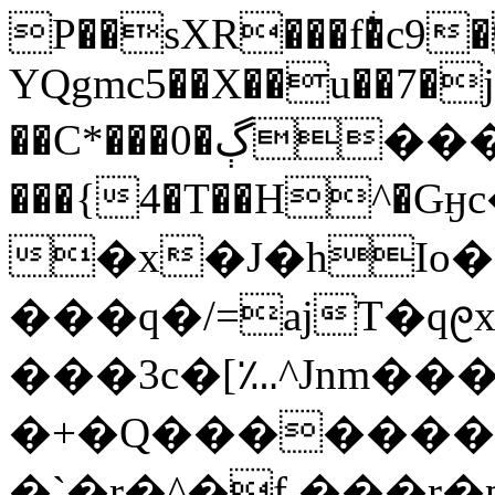
P��sXR���f�ͥc9
YQgmc5��X��u��7�j
��C*���0�ڳ���z��M9ҫ�Y2�>��\P�.�)�*��5U�KۀZZ�
���{4�T��H^
�x�J�hIo�
���q�/=ajT�q᧙
���3c�[؊^Jnm�
�+�Q��������O�(��!6�.���
�`�r�^�f.���r�