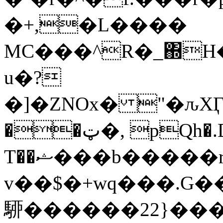
�+,�L�
���
MC���^R�_΍H
u�?
�]�ZNOx� "�ԉXӶ0�n
��ټ�, pQh�.D �_��H���
T��ޝ���b�����rbl��7�ʄL�7Mkk��W�8.4���?
v��$�+wq���.G��yt0'm�عz�˵jm��՛��ک
駵 ������22}��