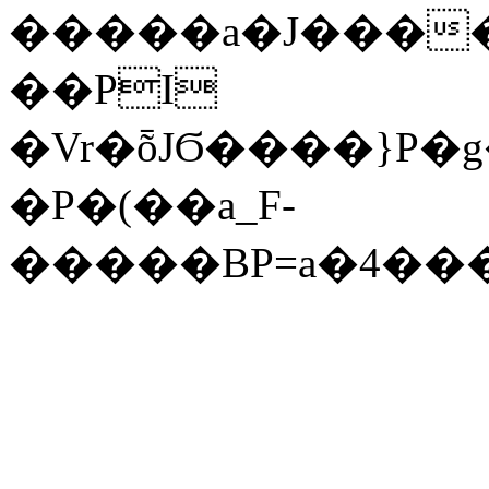
��PI
�Vr�ȭJϬ����}P
�P�(��a_F-
�����BP=a�4��