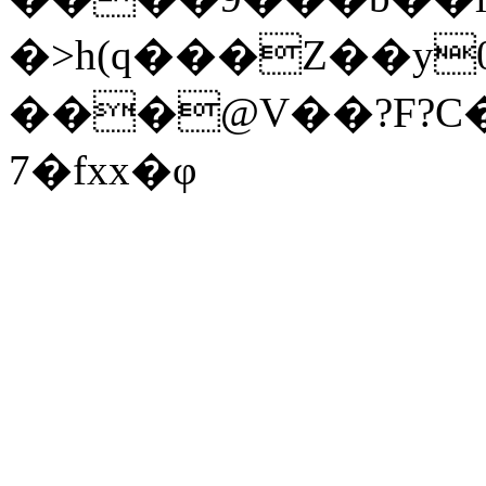
�>h(q���Z��y
���@V��?F?C
7�fxx�φ