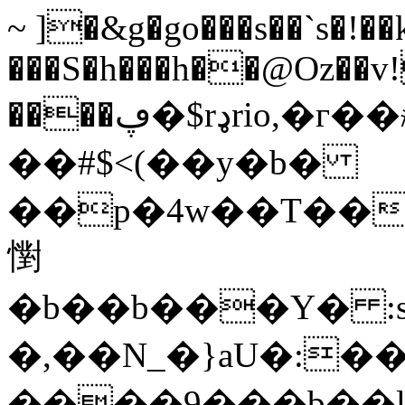
~ ]�&g�go���s��`s�!��
���S�h���h��@Oz��v
����ڥ�$rډrio,�г��
��#$<(��y�b�
��p�4w��T��^:���Y
㦠
�b��b���Y� :
�,��N_�}aU�:��
����9���b��