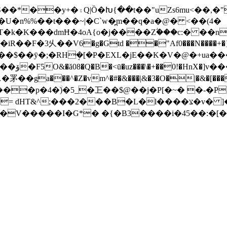
Zs6mu<��,�"�L�ճ��C
�U�n%%��t���~|�C`w�̪m��q�a�@� <��(4�
�F�3乆��V6�g�Gtd ��"Af0���N����+�}n
��ȳ�;�RHܱ�[�P�ΕXL�jE��K�V�@�+ua���
�� ˡ�|
�L�l����צ�v� ]�:������%�g����`L;�T�^6�7��몡
<�%i' ���IkTC�;�I�4�؃�=��F���V�����I�G*� �{�B3��