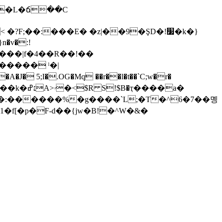
�v�:!
��|f�4��R��!��
��i�45��:�[�1�f[�p�F-d��{jw�B!�^W�&�