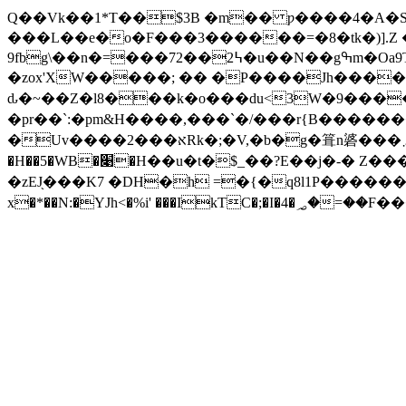
Q��Vk��1*T��$3B �m�� ƿ����4�A�S��*��y+�۽Q|Ȍ�Խ{��t��"u
���L��e�o�F���3������=�8�tk�)].Z 
9fbg\��n�=���߆2��72�u��N��gߒm�Oa9T�k�K���dmĦ�4oA{o�j����Zؖ���c:� ��n< �?F;��:���E� �z|��9�ŞD�!׷�k�}
�zox'XW�����; �� �P����Jh�����iR�
ԃ�~��Z�l8���k�o���du<3W�9�����$
�pr��`:�pm&H����,���`�/���r{B��������ۆ�F5O&�ă08�Q�B�<ū�uz���\�+��0!�HnX�]v�����
�Uv����א���2Rk�;�V,�b�g�箿n碆���܇�罞��ga���^�Z�vm^�#�&���|&�3�O�|�&�[����A�J� 5;I�.OG�Mq ��r��l�t��`C;w�r�
�H��5�WB�׉�H��u�t�$_��?E��j�-� Z�����p�4�ۨ)�5_�㠪��$@��j�P[�~� �-�P��k�׆ߝA>ۥ�<$R S!$B�ҭ����a�
�zEJ֖���K7 �DH�h =�{�q8l1P������= dHT&^;���2���B
x�*��N:�YJh