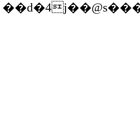
��d�4j��@s��