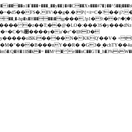
���o1�`���+���_��y��}�#�C��Xv���#7�}��^5��j���b
p�x�H����i�ϣ���,!p1� 9:��ݽ�|�?�[�ת
yR���̴� �z��T;��@�LO�:���3S�y���dNz��
�e"�l|HD�
y�����oI$Ki����N�KKQ'��V� +t
.�M�"���B���nY��R� �G3� ͎�chTY��4
m�m5�:Q�H�1ll$�k�= ��M^� eI��nC��GT�_h�3%