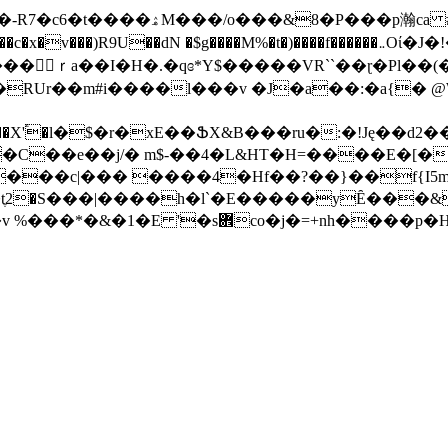
M%�t�)����f������܅Oί�J�!��.l_��!:nSn5��5Z� �܌�/~ðPɣ& ax��LM
RUr��m#і����l���v �J�a��:�a{� @W
����X'֕�l�$�r�xE��ՖX&B���ru�:�!Ję��d2��<�
z��C��e��j/� m$-��4�L&HT�H=����E�
���c|��� ����4�Hf��?��}��f{I5
2�S���|����h�l`�E�����yȆ���&
�p�H���K������g; �/ ��fz���RJ��