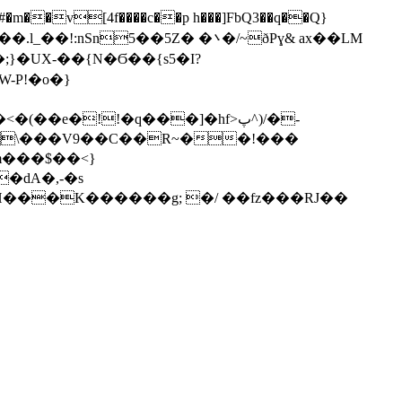
-P!�o�}
(��e�!!�q���]�hf>پ^)/�-
[�\���V9��C��R~��!���
m���$��<}
�dA�,-�s