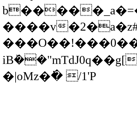
b�����_a�=�
����v�2�a�z#�v
���O��!���0��k
iBܰ��"mTdJ0q�
�|oMz�߭� /1'P