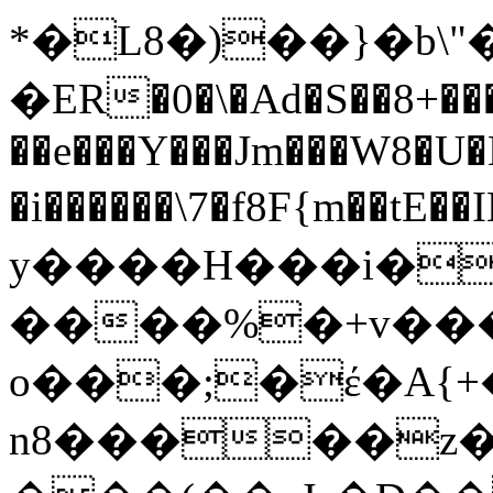
*�L8�)��}�b\"�PV
�ER�0�\�Ad�S��8+���
��e���Y���Jm���W8�U
�i������\7�f8F{
y����H���i�.غ�p��ra��qxh���f�)j@����:�ѯ�
����%�+v���
o���;�έ�A{+
n8�����z��H�ݸ>�]�f��NM