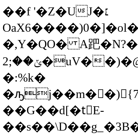
��f '�Z�UJ�׆
OaX6����)0�]�o
�,Y�QO� A跁 �N?
ݶ��;2�uV��)�@#�7ݽ)Qx5�A���٤���q��0�J�V�dA��:h�YS�N78�ʮ�Y�b ]
�:%k�
�ԡj��m��){
��G��d[�tْE-
��s��\D��g_�3B