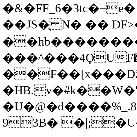
�&�FF_6�3tc�+e� v�ܬ���
��JS�ֻ N� �� D
��hb��������
���^���4ϘUF�����x
��F��[x��
�HB.v�#k��W
�U�@�d����%_.8�
93B� �|;�U