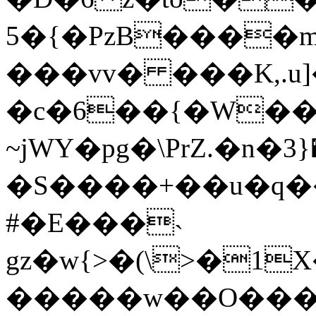
5�{�PzB����
���vv� ���K,.u]
�c�6��{�W����
~jWY�pg�\PrZ.�n�݋*�{3 ��uI�s�-
�S����+��u�q��
#�E���˴
gz�w{>�(\>�1X���ۘ���p$�
�����w��O����