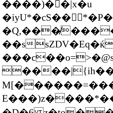
����)��|x�u
�iyU*�cS��*�P
�Q,���̸���
��ssZDV�Eq�ќ
���c��o=>�@
����|{ih�
M[������=��
E���)z����*�
�D�6 z�to�